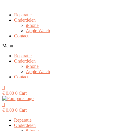
Ga
naar
Reparatie
de
Onderdelen
inhoud
iPhone
Apple Watch
Contact
Menu
Reparatie
Onderdelen
iPhone
Apple Watch
Contact
€
0,00
0
Cart
€
0,00
0
Cart
Reparatie
Onderdelen
iPhone