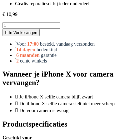
Gratis
reparatieset bij ieder onderdeel
€
10,99
iPhone
X
In Winkelwagen
voor
camera
Voor
17:00
besteld, vandaag verzonden
aantal
14 dagen
bedenktijd
6 maanden
garantie
2
echte winkels
Wanneer je iPhone X voor camera
vervangen?
Je iPhone X selfie camera blijft zwart
De iPhone X selfie camera stelt niet meer scherp
De voor camera is wazig
Productspecificaties
Geschikt voor