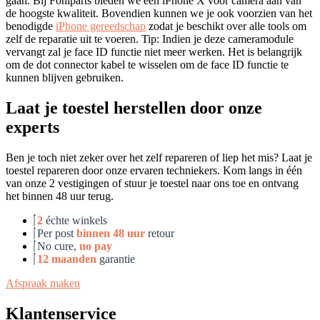
gaan. Bij Foniparts bieden we een iPhone X voor camera aan van
de hoogste kwaliteit. Bovendien kunnen we je ook voorzien van het
benodigde
iPhone gereedschap
zodat je beschikt over alle tools om
zelf de reparatie uit te voeren. Tip: Indien je deze cameramodule
vervangt zal je face ID functie niet meer werken. Het is belangrijk
om de dot connector kabel te wisselen om de face ID functie te
kunnen blijven gebruiken.
Laat je toestel herstellen door onze
experts
Ben je toch niet zeker over het zelf repareren of liep het mis? Laat je
toestel repareren door onze ervaren techniekers. Kom langs in één
van onze 2 vestigingen of stuur je toestel naar ons toe en ontvang
het binnen 48 uur terug.
2
échte winkels
Per post
binnen 48 uur
retour
No cure,
no pay
12 maanden
garantie
Afspraak maken
Klantenservice