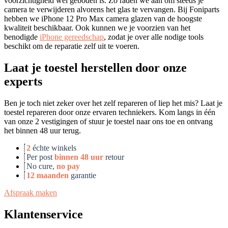
voorzichtigheid wel geboden is. Zo raden we aan om steeds je
camera te verwijderen alvorens het glas te vervangen. Bij Foniparts
hebben we iPhone 12 Pro Max camera glazen van de hoogste
kwaliteit beschikbaar. Ook kunnen we je voorzien van het
benodigde
iPhone gereedschap
, zodat je over alle nodige tools
beschikt om de reparatie zelf uit te voeren.
Laat je toestel herstellen door onze
experts
Ben je toch niet zeker over het zelf repareren of liep het mis? Laat je
toestel repareren door onze ervaren techniekers. Kom langs in één
van onze 2 vestigingen of stuur je toestel naar ons toe en ontvang
het binnen 48 uur terug.
2
échte winkels
Per post
binnen 48 uur
retour
No cure,
no pay
12 maanden
garantie
Afspraak maken
Klantenservice