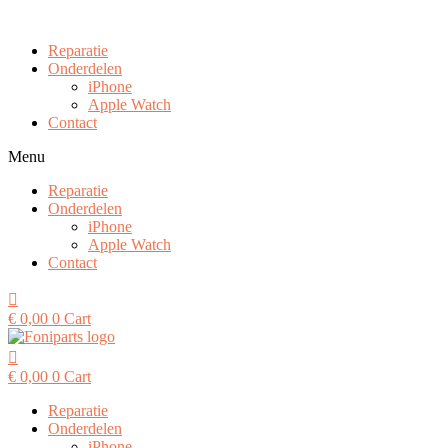
Ga
naar
Reparatie
de
Onderdelen
inhoud
iPhone
Apple Watch
Contact
Menu
Reparatie
Onderdelen
iPhone
Apple Watch
Contact
€
0,00
0
Cart
€
0,00
0
Cart
Reparatie
Onderdelen
iPhone