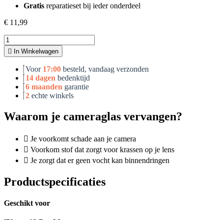
Gratis
reparatieset bij ieder onderdeel
€
11,99
iPhone
12
In Winkelwagen
Pro
Max
Voor
17:00
besteld, vandaag verzonden
camera
14 dagen
bedenktijd
glas
6 maanden
garantie
aantal
2
echte winkels
Waarom je cameraglas vervangen?
Je voorkomt schade aan je camera
Voorkom stof dat zorgt voor krassen op je lens
Je zorgt dat er geen vocht kan binnendringen
Productspecificaties
Geschikt voor